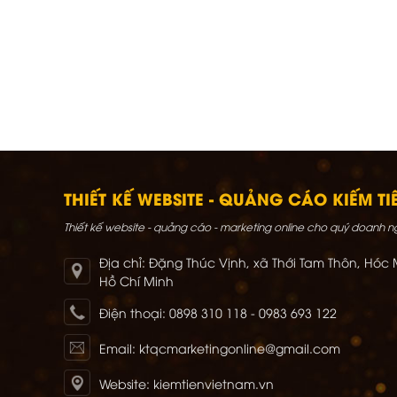
THIẾT KẾ WEBSITE - QUẢNG CÁO KIẾM TI
Thiết kế website - quảng cáo - marketing online cho quý doanh n
Địa chỉ: Đặng Thúc Vịnh, xã Thới Tam Thôn, Hóc 
Hồ Chí Minh
Điện thoại: 0898 310 118 - 0983 693 122
Email: ktqcmarketingonline@gmail.com
Website: kiemtienvietnam.vn