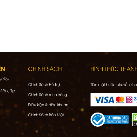
ÊN
CHÍNH SÁCH
HÌNH THỨC THAN
ghiệp
Chính Sách Hỗ Trợ
Tiền mặt hoặc chuyển kh
Môn, Tp.
Chính Sách mua hàng
Điều kiện & điều khoản
Chính Sách Bảo Mật