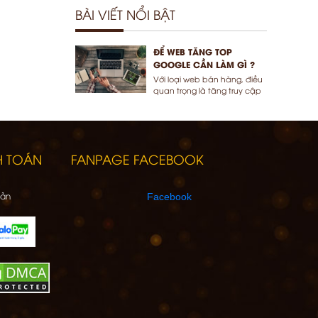
BÀI VIẾT NỔI BẬT
ĐỂ WEB TĂNG TOP
GOOGLE CẦN LÀM GÌ ?
Với loại web bán hàng, điều
quan trọng là tăng truy cập
google để lên top cho khách
dễ dàng tìm thấy
H TOÁN
FANPAGE FACEBOOK
oản
Facebook